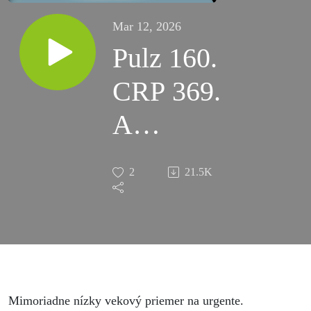
Mar 12, 2026
Pulz 160.
CRP 369.
A
obojstranný
2
21.5K
zápal pľúc
#94
Mimoriadne nízky vekový priemer na urgente.